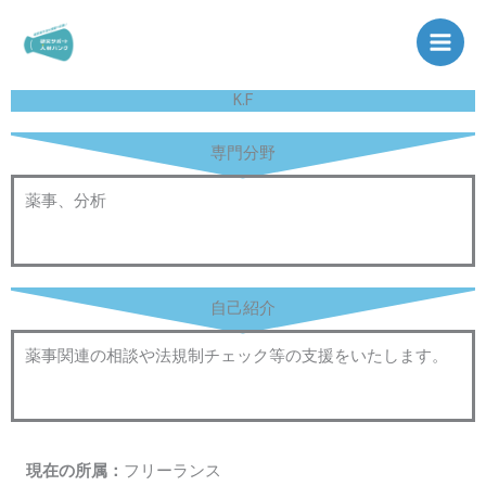
内
容
を
ス
K.F
キ
ッ
専門分野
プ
薬事、分析
自己紹介
薬事関連の相談や法規制チェック等の支援をいたします。
現在の所属：
フリーランス