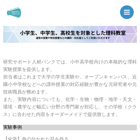
内
容
を
ス
キ
ッ
プ
研究サポート人材バンクでは、小中高学校向けの本格的な理科
実験授業を提供します。
担当者はこれまで大学の学生実験や、オープンキャンパス、近
隣小中学校などへの課外授業の対応経験が豊かな元研究者や元
技術職員が務めます。
また、実験内容についても、化学・生物・物理・地学・天文・
環境・農学など幅広い分野の専門家が対応し、その学校（クラ
ス）に合わせた内容をオーダーメイドで提供致します。
実験事例
【化学】色の分かれた栞を作る