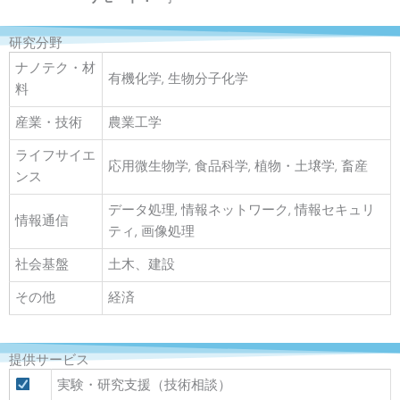
研究分野
ナノテク・材
有機化学, 生物分子化学
料
産業・技術
農業工学
ライフサイエ
応用微生物学, 食品科学, 植物・土壌学, 畜産
ンス
データ処理, 情報ネットワーク, 情報セキュリ
情報通信
ティ, 画像処理
社会基盤
土木、建設
その他
経済
提供サービス
実験・研究支援（技術相談）