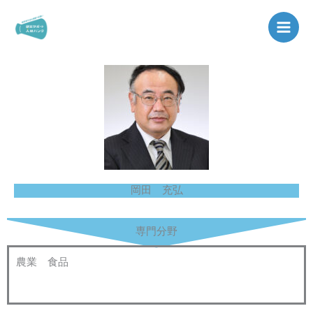
内
容
を
ス
キ
ッ
プ
岡田 充弘
専門分野
農業 食品