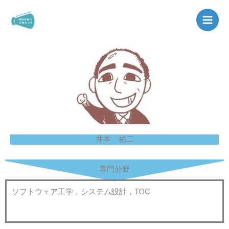
内
容
を
ス
キ
ッ
プ
井本 祐二
専門分野
ソフトウェア工学，システム設計，TOC