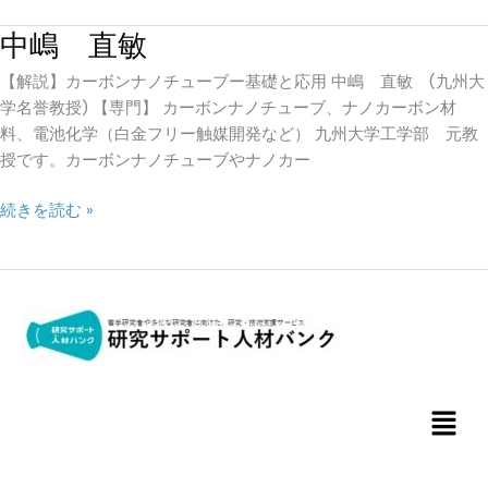
中嶋 直敏
中
嶋
【解説】カーボンナノチューブー基礎と応用 中嶋 直敏 (九州大
直
学名誉教授) 【専門】 カーボンナノチューブ、ナノカーボン材
敏
料、電池化学（白金フリー触媒開発など） 九州大学工学部 元教
授です。カーボンナノチューブやナノカー
続きを読む »
メ
ニ
ュ
ー