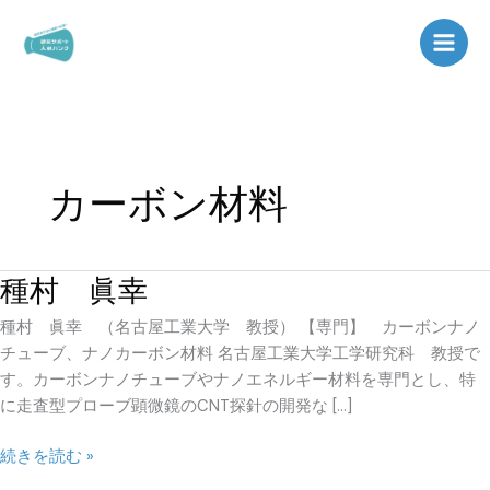
内
容
を
ス
キ
ッ
プ
カーボン材料
種村 眞幸
種
村
種村 眞幸 （名古屋工業大学 教授） 【専門】 カーボンナノ
眞
チューブ、ナノカーボン材料 名古屋工業大学工学研究科 教授で
幸
す。カーボンナノチューブやナノエネルギー材料を専門とし、特
に走査型プローブ顕微鏡のCNT探針の開発な […]
続きを読む »