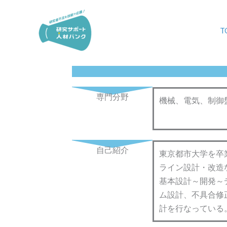
内
容
T
を
ス
キ
ッ
プ
専門分野
機械、電気、制御
自己紹介
東京都市大学を卒
ライン設計・改造
基本設計～開発～
ム設計、不具合修
計を行なっている