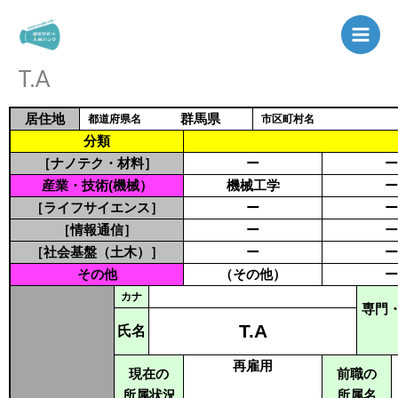
内
容
を
T.A
ス
キ
ッ
居住地
群馬県
都道府県名
市区町村名
プ
分類
［ナノテク・材料］
ー
ー
産業・技術(機械）
機械工学
ー
［ライフサイエンス］
ー
ー
［情報通信］
ー
ー
［社会基盤（土木）］
ー
ー
その他
（その他）
ー
カナ
専門
T.A
氏名
再雇用
現在の
前職の
所属状況
所属名