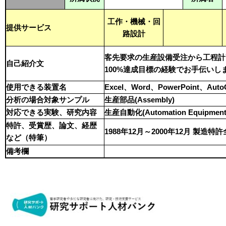
工作・機械・回
提供サービス
路設計
客先要求の生産設備受注から工程計
自己紹介文
100%達成目標の経験でお手伝いし
使用できる装置名
Excel、Word、PowerPoint、Aut
分析の場合対象サンプル
生産部品(Assembly)
対応できる実験、研究内容
生産自動化(Automation Equipment
特許、受賞歴、論文、経歴
1988年12月～2000年12月 製造特許
など（特筆）
備考欄