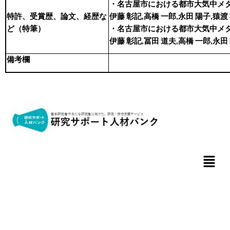
・名古屋市における都市大気中メ
特許、受賞歴、論文、経歴な
伊藤 彰記,高橋 一郎,永田 陽子,猿渡 英之
ど（特筆）
・名古屋市における都市大気中メ
伊藤 彰記,冨田 道夫,高橋 一郎,永田 陽子
備考欄
メ
ニ
ュ
ー