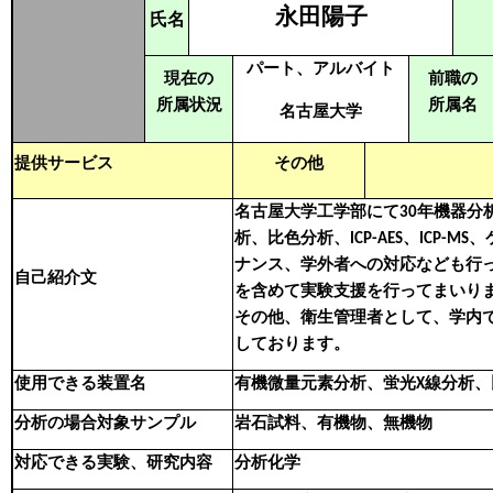
永田陽子
氏名
パート、アルバイト
現在の
前職の
所属状況
所属名
名古屋大学
提供サービス
その他
名古屋大学工学部にて30年機器分
析、比色分析、ICP-AES、IC
ナンス、学外者への対応なども行
自己紹介文
を含めて実験支援を行ってまいり
その他、衛生管理者として、学内
しております。
使用できる装置名
有機微量元素分析、蛍光X線分析、比色
分析の場合対象サンプル
岩石試料、有機物、無機物
対応できる実験、研究内容
分析化学