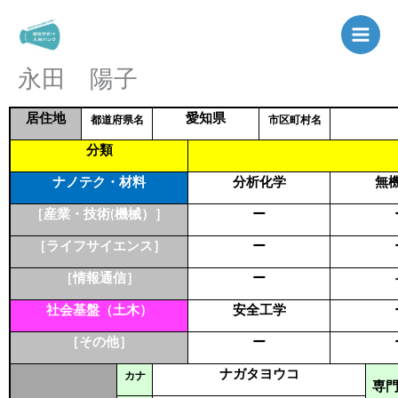
内
容
を
永田 陽子
ス
キ
ッ
居住地
愛知県
都道府県名
市区町村名
プ
分類
ナノテク・材料
分析化学
無
［産業・技術(機械）］
ー
［ライフサイエンス］
ー
［情報通信］
ー
社会基盤（土木）
安全工学
［その他］
ー
ナガタヨウコ
カナ
専